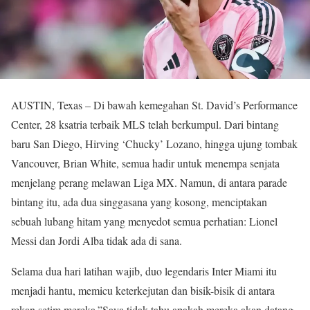
AUSTIN, Texas – Di bawah kemegahan St. David’s Performance
Center, 28 ksatria terbaik MLS telah berkumpul. Dari bintang
baru San Diego, Hirving ‘Chucky’ Lozano, hingga ujung tombak
Vancouver, Brian White, semua hadir untuk menempa senjata
menjelang perang melawan Liga MX. Namun, di antara parade
bintang itu, ada dua singgasana yang kosong, menciptakan
sebuah lubang hitam yang menyedot semua perhatian: Lionel
Messi dan Jordi Alba tidak ada di sana.
Selama dua hari latihan wajib, duo legendaris Inter Miami itu
menjadi hantu, memicu keterkejutan dan bisik-bisik di antara
rekan setim mereka.”Saya tidak tahu apakah mereka akan datang