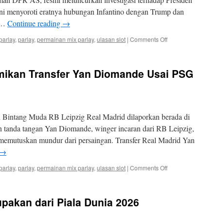
Rp300
 ini menyoroti eratnya hubungan Infantino dengan Trump dan
Triliun
n …
Continue reading
→
on
parlay
,
parlay
,
permainan mix parlay
,
ulasan slot
|
Comments Off
Presiden
FIFA
Gianni
mikan Transfer Yan Diomande Usai PSG
Infantino
Dipanggil
Kongres
AS
Terkait
Bintang Muda RB Leipzig Real Madrid dilaporkan berada di
Hubungan
dengan
 tanda tangan Yan Diomande, winger incaran dari RB Leipzig,
Trump
 memutuskan mundur dari persaingan. Transfer Real Madrid Yan
→
on
parlay
,
parlay
,
permainan mix parlay
,
ulasan slot
|
Comments Off
Real
Madrid
Siap
pakan dari Piala Dunia 2026
Resmikan
Transfer