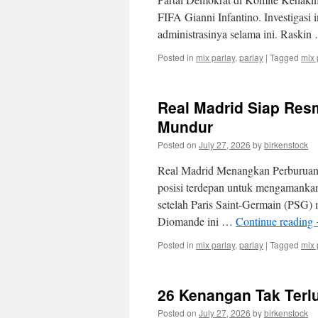
FIFA Gianni Infantino. Investigasi
administrasinya selama ini. Raski
Posted in
mix parlay
,
parlay
|
Tagged
mix 
Real Madrid Siap Res
Mundur
Posted on
July 27, 2026
by
birkenstock
Real Madrid Menangkan Perburuan 
posisi terdepan untuk mengamankan
setelah Paris Saint-Germain (PSG)
Diomande ini …
Continue reading
Posted in
mix parlay
,
parlay
|
Tagged
mix 
26 Kenangan Tak Terlu
Posted on
July 27, 2026
by
birkenstock