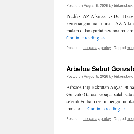
Posted on
August 6, 2026
by
birkenstock
Prediksi AZ Alkmaar vs Den Haag 
kemenangan tuan rumah. AZ Alkma
malam dalam partai perdana musim
Continue reading
→
Posted in
mix parlay
,
parlay
|
Tagged
mix 
Arbeloa Sebut Gonzalo
Posted on
August 5, 2026
by
birkenstock
Arbeloa Puji Rekrutan Anyar Fulha
Gonzalo Garcia, sebagai salah satu s
setelah Fulham resmi mengumumkan 
transfer …
Continue reading
→
Posted in
mix parlay
,
parlay
|
Tagged
mix 