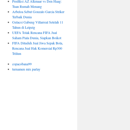
Prediksi AZ Alkmaar vs Den Haag:
Tuan Rumah Menang
Arbeloa Sebut Gonzalo Garcia Striker
Terbaik Dunia
Gulacsi Gabung Villarreal Setelah 11
Tahun di Leipzig
UEFA Tolak Rencana FIFA Jual
Saham Piala Dunia, Siapkan Boikot
FIFA Dituduh Jual Jiwa Sepak Bola,
Rencana Jual Hak Komersial Rp300
Triliun
copacobana99
turnamen mix parlay