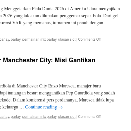
Yan
Diomande
g Menggetarkan Piala Dunia 2026 di Amerika Utara menyajikan
Usai
a 2026 yang tak akan dilupakan penggemar sepak bola. Dari gol
PSG
ntroversi VAR yang memanas, turnamen ini penuh dengan …
Mundur
on
parlay
,
parlay
,
permainan mix parlay
,
ulasan slot
|
Comments Off
26
Kenangan
Tak
 Manchester City: Misi Gantikan
Terlupakan
dari
Piala
Dunia
2026
diola di Manchester City Enzo Maresca, manajer baru
api tantangan besar: menggantikan Pep Guardiola yang sudah
ekade. Dalam konferensi pers perdananya, Maresca tidak lupa
k keluarga …
Continue reading
→
on
parlay
,
parlay
,
permainan mix parlay
,
ulasan slot
|
Comments Off
Enzo
Maresca