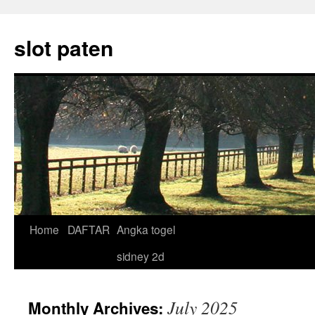
Skip
to
slot paten
content
Home
DAFTAR
Angka togel
sidney 2d
July 2025
Monthly Archives: