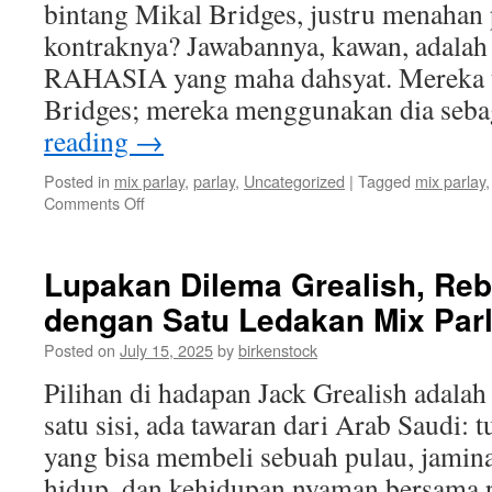
bintang Mikal Bridges, justru menahan
kontraknya? Jawabannya, kawan, ada
RAHASIA yang maha dahsyat. Mereka t
Bridges; mereka menggunakan dia seb
reading
→
Posted in
mix parlay
,
parlay
,
Uncategorized
|
Tagged
mix parlay
on
Comments Off
Rencana
Rahasia
Knicks
Lupakan Dilema Grealish, Re
Terbongkar:
dengan Satu Ledakan Mix Par
Incar
“Superstar”
Posted on
July 15, 2025
by
birkenstock
Anda
&
Pilihan di hadapan Jack Grealish adalah
Menangkan
satu sisi, ada tawaran dari Arab Saudi:
Semuanya
dengan
yang bisa membeli sebuah pulau, jamina
Mix
hidup, dan kehidupan nyaman bersama p
Parlay