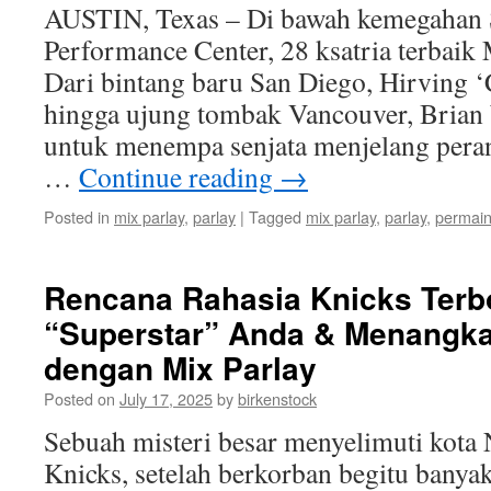
AUSTIN, Texas – Di bawah kemegahan S
Performance Center, 28 ksatria terbaik
Dari bintang baru San Diego, Hirving 
hingga ujung tombak Vancouver, Brian 
untuk menempa senjata menjelang per
…
Continue reading
→
Posted in
mix parlay
,
parlay
|
Tagged
mix parlay
,
parlay
,
permain
Rencana Rahasia Knicks Terbo
“Superstar” Anda & Menangk
dengan Mix Parlay
Posted on
July 17, 2025
by
birkenstock
Sebuah misteri besar menyelimuti kot
Knicks, setelah berkorban begitu bany