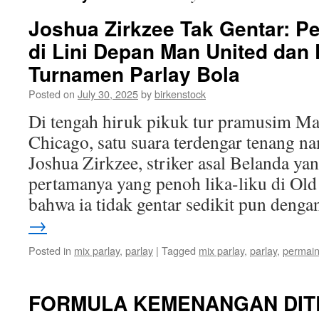
Joshua Zirkzee Tak Gentar: P
di Lini Depan Man United dan
Turnamen Parlay Bola
Posted on
July 30, 2025
by
birkenstock
Di tengah hiruk pikuk tur pramusim Ma
Chicago, satu suara terdengar tenang n
Joshua Zirkzee, striker asal Belanda y
pertamanya yang penoh lika-liku di Old
bahwa ia tidak gentar sedikit pun den
→
Posted in
mix parlay
,
parlay
|
Tagged
mix parlay
,
parlay
,
permain
FORMULA KEMENANGAN DITE