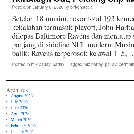
Posted on
January 8, 2026
by
birkenstock
Setelah 18 musim, rekor total 193 kem
kekalahan termasuk playoff, John Harb
dilepas Baltimore Ravens dan menutup s
panjang di sideline NFL modern. Musim t
balik: Ravens terperosok ke awal 1–5,
Posted in
mix parlay
,
parlay
|
Tagged
mix parlay
,
parlay
,
permain
Archives
August 2026
July 2026
June 2026
April 2026
March 2026
February 2026
January 2026