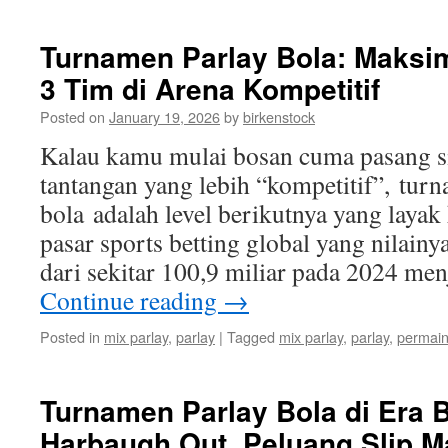
Turnamen Parlay Bola: Maksim
3 Tim di Arena Kompetitif
Posted on
January 19, 2026
by
birkenstock
Kalau kamu mulai bosan cuma pasang si
tantangan yang lebih “kompetitif”, tur
bola adalah level berikutnya yang layak 
pasar sports betting global yang nilainy
dari sekitar 100,9 miliar pada 2024 me
Continue reading
→
Posted in
mix parlay
,
parlay
|
Tagged
mix parlay
,
parlay
,
permain
Turnamen Parlay Bola di Era 
Harbaugh Out, Peluang Slip M