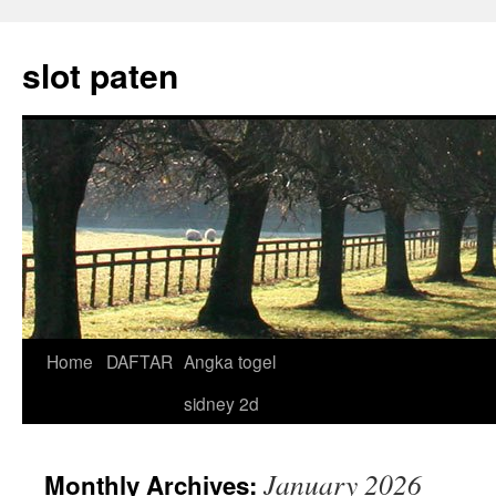
Skip
to
slot paten
content
Home
DAFTAR
Angka togel
sidney 2d
January 2026
Monthly Archives: