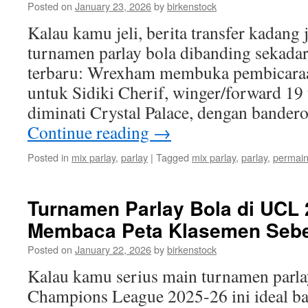
Posted on
January 23, 2026
by
birkenstock
Kalau kamu jeli, berita transfer kadang 
turnamen parlay bola dibanding sekadar
terbaru: Wrexham membuka pembicara
untuk Sidiki Cherif, winger/forward 19
diminati Crystal Palace, dengan bandero
Continue reading
→
Posted in
mix parlay
,
parlay
|
Tagged
mix parlay
,
parlay
,
permain
Turnamen Parlay Bola di UCL 
Membaca Peta Klasemen Sebe
Posted on
January 22, 2026
by
birkenstock
Kalau kamu serius main turnamen parlay 
Champions League 2025‑26 ini ideal bang