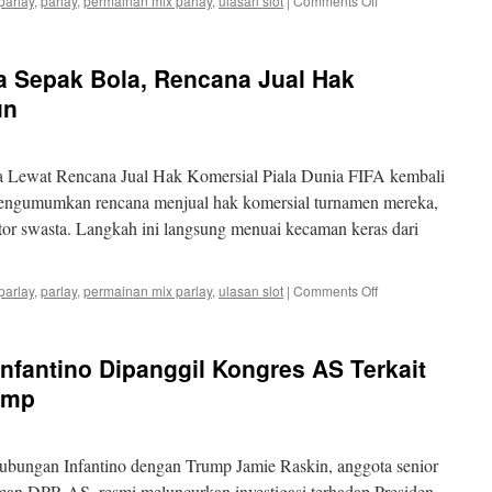
parlay
,
parlay
,
permainan mix parlay
,
ulasan slot
|
Comments Off
UEFA
Tolak
Rencana
wa Sepak Bola, Rencana Jual Hak
FIFA
Jual
un
Saham
Piala
Dunia,
a Lewat Rencana Jual Hak Komersial Piala Dunia FIFA kembali
Siapkan
Boikot
 mengumumkan rencana menjual hak komersial turnamen mereka,
tor swasta. Langkah ini langsung menuai kecaman keras dari
on
parlay
,
parlay
,
permainan mix parlay
,
ulasan slot
|
Comments Off
FIFA
Dituduh
Jual
Infantino Dipanggil Kongres AS Terkait
Jiwa
Sepak
ump
Bola,
Rencana
Jual
ubungan Infantino dengan Trump Jamie Raskin, anggota senior
Hak
Komersial
an DPR AS, resmi meluncurkan investigasi terhadap Presiden