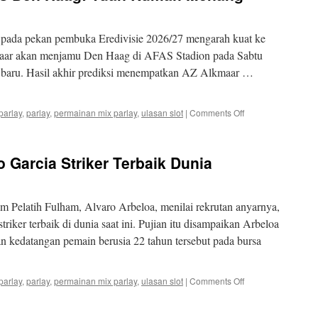
pada pekan pembuka Eredivisie 2026/27 mengarah kuat ke
ar akan menjamu Den Haag di AFAS Stadion pada Sabtu
 baru. Hasil akhir prediksi menempatkan AZ Alkmaar …
on
parlay
,
parlay
,
permainan mix parlay
,
ulasan slot
|
Comments Off
Prediksi
AZ
Alkmaar
 Garcia Striker Terbaik Dunia
vs
Den
Haag:
Tuan
m Pelatih Fulham, Alvaro Arbeloa, menilai rekrutan anyarnya,
Rumah
triker terbaik di dunia saat ini. Pujian itu disampaikan Arbeloa
Menang
kedatangan pemain berusia 22 tahun tersebut pada bursa
on
parlay
,
parlay
,
permainan mix parlay
,
ulasan slot
|
Comments Off
Arbeloa
Sebut