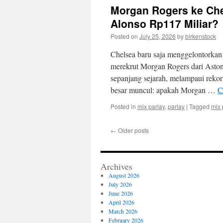
Morgan Rogers ke Ch
Alonso Rp117 Miliar?
Posted on
July 25, 2026
by
birkenstock
Chelsea baru saja menggelontorkan d
merekrut Morgan Rogers dari Aston 
sepanjang sejarah, melampaui reko
besar muncul: apakah Morgan …
C
Posted in
mix parlay
,
parlay
|
Tagged
mix 
←
Older posts
Archives
August 2026
July 2026
June 2026
April 2026
March 2026
February 2026