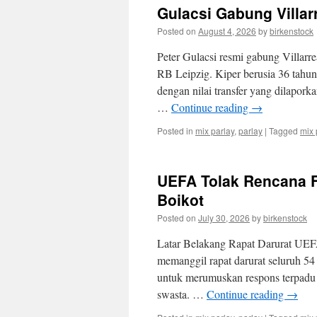
Gulacsi Gabung Villarr
Posted on
August 4, 2026
by
birkenstock
Peter Gulacsi resmi gabung Villarr
RB Leipzig. Kiper berusia 36 tahun
dengan nilai transfer yang dilapor
…
Continue reading
→
Posted in
mix parlay
,
parlay
|
Tagged
mix 
UEFA Tolak Rencana F
Boikot
Posted on
July 30, 2026
by
birkenstock
Latar Belakang Rapat Darurat UEF
memanggil rapat darurat seluruh 54
untuk merumuskan respons terpadu 
swasta. …
Continue reading
→