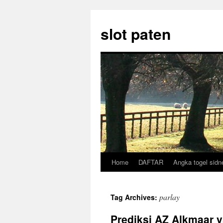
Skip
to
slot paten
content
Home
DAFTAR
Angka togel sidn
parlay
Tag Archives:
Prediksi AZ Alkmaar