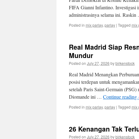
FIFA Gianni Infantino. Investigasi
administrasinya selama ini. Raski
Posted in
mix parlay
,
parlay
|
Tagged
mix 
Real Madrid Siap Res
Mundur
Posted on
July 27, 2026
by
birkenstock
Real Madrid Menangkan Perburuan 
posisi terdepan untuk mengamankan
setelah Paris Saint-Germain (PSG)
Diomande ini …
Continue reading
Posted in
mix parlay
,
parlay
|
Tagged
mix 
26 Kenangan Tak Terlu
Posted on
July 27, 2026
by
birkenstock