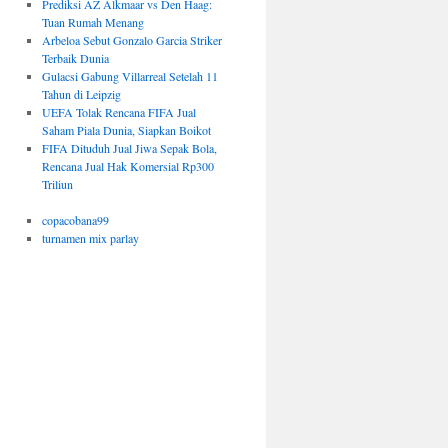
Prediksi AZ Alkmaar vs Den Haag:
Tuan Rumah Menang
Arbeloa Sebut Gonzalo Garcia Striker
Terbaik Dunia
Gulacsi Gabung Villarreal Setelah 11
Tahun di Leipzig
UEFA Tolak Rencana FIFA Jual
Saham Piala Dunia, Siapkan Boikot
FIFA Dituduh Jual Jiwa Sepak Bola,
Rencana Jual Hak Komersial Rp300
Triliun
copacobana99
turnamen mix parlay