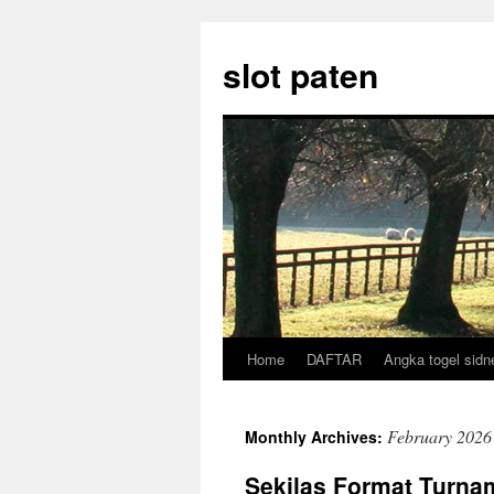
Skip
to
slot paten
content
Home
DAFTAR
Angka togel sidn
February 2026
Monthly Archives:
Sekilas Format Turna