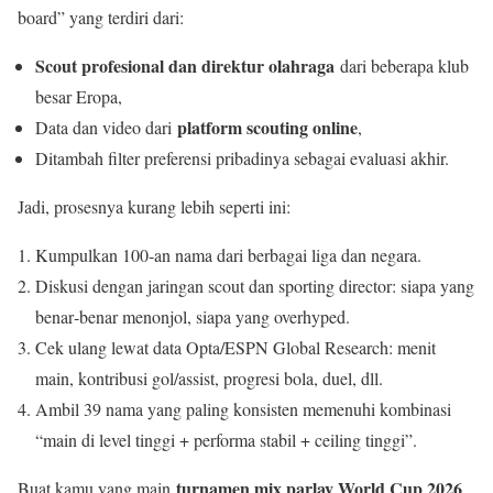
board” yang terdiri dari:
Scout profesional dan direktur olahraga
dari beberapa klub
besar Eropa,
platform scouting online
Data dan video dari
,
Ditambah filter preferensi pribadinya sebagai evaluasi akhir.
Jadi, prosesnya kurang lebih seperti ini:
Kumpulkan 100‑an nama dari berbagai liga dan negara.
Diskusi dengan jaringan scout dan sporting director: siapa yang
benar‑benar menonjol, siapa yang overhyped.
Cek ulang lewat data Opta/ESPN Global Research: menit
main, kontribusi gol/assist, progresi bola, duel, dll.
Ambil 39 nama yang paling konsisten memenuhi kombinasi
“main di level tinggi + performa stabil + ceiling tinggi”.
turnamen mix parlay World Cup 2026
Buat kamu yang main
,