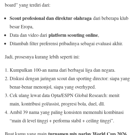
board” yang terdiri dari:
Scout profesional dan direktur olahraga
dari beberapa klub
besar Eropa,
platform scouting online
Data dan video dari
,
Ditambah filter preferensi pribadinya sebagai evaluasi akhir.
Jadi, prosesnya kurang lebih seperti ini:
Kumpulkan 100‑an nama dari berbagai liga dan negara.
Diskusi dengan jaringan scout dan sporting director: siapa yang
benar‑benar menonjol, siapa yang overhyped.
Cek ulang lewat data Opta/ESPN Global Research: menit
main, kontribusi gol/assist, progresi bola, duel, dll.
Ambil 39 nama yang paling konsisten memenuhi kombinasi
“main di level tinggi + performa stabil + ceiling tinggi”.
turnamen mix parlay World Cup 2026
Buat kamu yang main
,