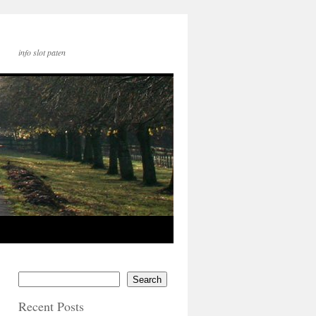
info slot paten
Search
Recent Posts