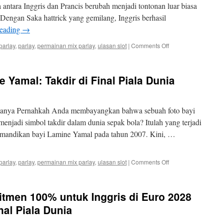
Final
 antara Inggris dan Prancis berubah menjadi tontonan luar biasa
Dramatis
engan Saka hattrick yang gemilang, Inggris berhasil
reading
→
on
parlay
,
parlay
,
permainan mix parlay
,
ulasan slot
|
Comments Off
Saka
Hattrick
Bawa
 Yamal: Takdir di Final Piala Dunia
Inggris
Kalahkan
Prancis
6-
anya Pernahkah Anda membayangkan bahwa sebuah foto bayi
4
menjadi simbol takdir dalam dunia sepak bola? Itulah yang terjadi
di
mandikan bayi Lamine Yamal pada tahun 2007. Kini, …
Laga
Perebutan
Tempat
Ketiga
on
parlay
,
parlay
,
permainan mix parlay
,
ulasan slot
|
Comments Off
Piala
Foto
Dunia
Messi
yang
dan
tmen 100% untuk Inggris di Euro 2028
Epik
Lamine
Yamal:
nal Piala Dunia
Takdir