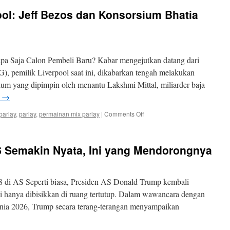
ol: Jeff Bezos dan Konsorsium Bhatia
iapa Saja Calon Pembeli Baru? Kabar mengejutkan datang dari
), pemilik Liverpool saat ini, dikabarkan tengah melakukan
ium yang dipimpin oleh menantu Lakshmi Mittal, miliarder baja
g
→
on
parlay
,
parlay
,
permainan mix parlay
|
Comments Off
Calon
Pembeli
Liverpool:
AS Semakin Nyata, Ini yang Mendorongnya
Jeff
Bezos
dan
Konsorsium
38 di AS Seperti biasa, Presiden AS Donald Trump kembali
Bhatia
 hanya dibisikkan di ruang tertutup. Dalam wawancara dengan
Bersaing
nia 2026, Trump secara terang-terangan menyampaikan