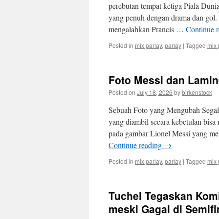
perebutan tempat ketiga Piala Dunia
yang penuh dengan drama dan gol. D
mengalahkan Prancis …
Continue 
Posted in
mix parlay
,
parlay
|
Tagged
mix 
Foto Messi dan Lamine
Posted on
July 18, 2026
by
birkenstock
Sebuah Foto yang Mengubah Segal
yang diambil secara kebetulan bisa 
pada gambar Lionel Messi yang me
Continue reading
→
Posted in
mix parlay
,
parlay
|
Tagged
mix 
Tuchel Tegaskan Komi
meski Gagal di Semifi