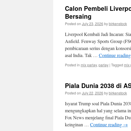
Calon Pembeli Liverpo
Bersaing
Posted on
July 23, 2026
by
birkenstock
Liverpool Kembali Jadi Incaran: S
Anfield. Fenway Sports Group (FSG
pembicaraan serius dengan konsors
asal India. Tak …
Continue readin
Posted in
mix parlay
,
parlay
|
Tagged
mix 
Piala Dunia 2038 di 
Posted on
July 22, 2026
by
birkenstock
Isyarat Trump soal Piala Dunia 20
mengungkapkan hal yang selama ini
Fox News menjelang final Piala Du
keinginan …
Continue reading
→