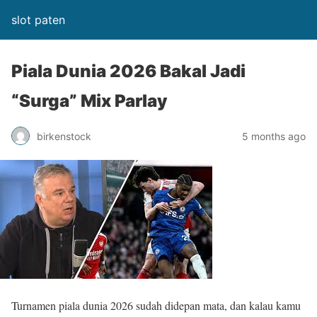
slot paten
Piala Dunia 2026 Bakal Jadi
“Surga” Mix Parlay
birkenstock
5 months ago
Turnamen piala dunia 2026 sudah didepan mata, dan kalau kamu