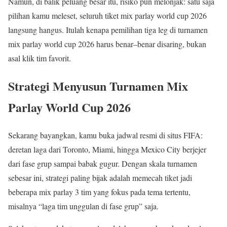
Namun, di balik peluang besar itu, risiko pun melonjak: satu saja
pilihan kamu meleset, seluruh tiket mix parlay world cup 2026
langsung hangus. Itulah kenapa pemilihan tiga leg di turnamen
mix parlay world cup 2026 harus benar–benar disaring, bukan
asal klik tim favorit.
Strategi Menyusun Turnamen Mix
Parlay World Cup 2026
Sekarang bayangkan, kamu buka jadwal resmi di situs FIFA:
deretan laga dari Toronto, Miami, hingga Mexico City berjejer
dari fase grup sampai babak gugur. Dengan skala turnamen
sebesar ini, strategi paling bijak adalah memecah tiket jadi
beberapa mix parlay 3 tim yang fokus pada tema tertentu,
misalnya “laga tim unggulan di fase grup” saja.