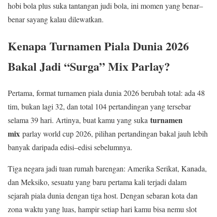
hobi bola plus suka tantangan judi bola, ini momen yang benar–
benar sayang kalau dilewatkan.
Kenapa Turnamen Piala Dunia 2026
Bakal Jadi “Surga” Mix Parlay?
Pertama, format turnamen piala dunia 2026 berubah total: ada 48
tim, bukan lagi 32, dan total 104 pertandingan yang tersebar
turnamen
selama 39 hari. Artinya, buat kamu yang suka
mix
parlay world cup 2026, pilihan pertandingan bakal jauh lebih
banyak daripada edisi–edisi sebelumnya.
Tiga negara jadi tuan rumah barengan: Amerika Serikat, Kanada,
dan Meksiko, sesuatu yang baru pertama kali terjadi dalam
sejarah piala dunia dengan tiga host. Dengan sebaran kota dan
zona waktu yang luas, hampir setiap hari kamu bisa nemu slot