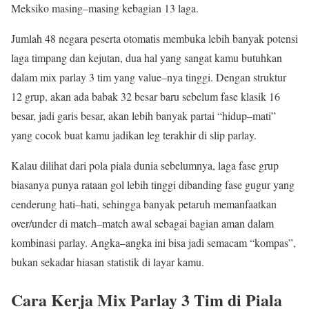
Meksiko masing–masing kebagian 13 laga.
Jumlah 48 negara peserta otomatis membuka lebih banyak potensi
laga timpang dan kejutan, dua hal yang sangat kamu butuhkan
dalam mix parlay 3 tim yang value–nya tinggi. Dengan struktur
12 grup, akan ada babak 32 besar baru sebelum fase klasik 16
besar, jadi garis besar, akan lebih banyak partai “hidup–mati”
yang cocok buat kamu jadikan leg terakhir di slip parlay.
Kalau dilihat dari pola piala dunia sebelumnya, laga fase grup
biasanya punya rataan gol lebih tinggi dibanding fase gugur yang
cenderung hati–hati, sehingga banyak petaruh memanfaatkan
over/under di match–match awal sebagai bagian aman dalam
kombinasi parlay. Angka–angka ini bisa jadi semacam “kompas”,
bukan sekadar hiasan statistik di layar kamu.​
Cara Kerja Mix Parlay 3 Tim di Piala