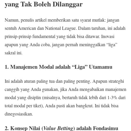
yang Tak Boleh Dilanggar
Namun, penulis artikel memberikan satu syarat mutlak: jangan
sentuh American dan National League. Dalam taruhan, ini adalah
prinsip-prinsip fundamental yang tidak bisa ditawar. Inovasi
apapun yang Anda coba, jangan pernah meninggalkan “liga”
sakral ini.
1. Manajemen Modal adalah “Liga” Utamamu
Ini adalah aturan paling tua dan paling penting. Apapun strateghi
canggih yang Anda gunakan, jika Anda mengabaikan manajemen
modal yang disiplin (misalnya, bertaruh tidak lebih dari 1-3% dari
total modal per tiket), Anda pasti akan bangkrut. Ini tidak bisa
dinegosiasikan.
2. Konsep Nilai (
) adalah Fondasimu
Value Betting