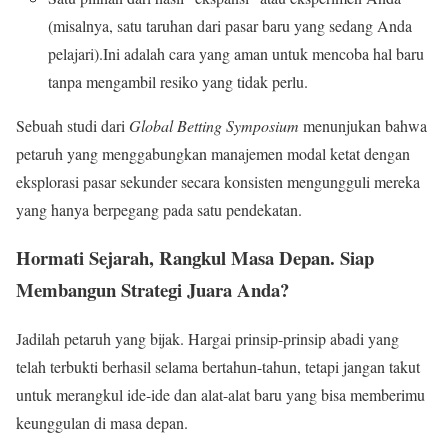
(misalnya, satu taruhan dari pasar baru yang sedang Anda
pelajari).Ini adalah cara yang aman untuk mencoba hal baru
tanpa mengambil resiko yang tidak perlu.
Sebuah studi dari
Global Betting Symposium
menunjukan bahwa
petaruh yang menggabungkan manajemen modal ketat dengan
eksplorasi pasar sekunder secara konsisten mengungguli mereka
yang hanya berpegang pada satu pendekatan.
Hormati Sejarah, Rangkul Masa Depan. Siap
Membangun Strategi Juara Anda?
Jadilah petaruh yang bijak. Hargai prinsip-prinsip abadi yang
telah terbukti berhasil selama bertahun-tahun, tetapi jangan takut
untuk merangkul ide-ide dan alat-alat baru yang bisa memberimu
keunggulan di masa depan.