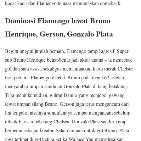
kocar-kacir dan Flamengo leluasa menuntaskan comeback.
Dominasi Flamengo lewat Bruno
Henrique, Gerson, Gonzalo Plata
Begitu unggul jumlah pemain, Flamengo tampil agresif. Super-
sub Bruno Henrique benar-benar jadi aktor utama – ia mencetak
gol dan satu assist, sekaligus memanfaatkan kartu merah Chelsea.
Gol pertama Flamengo dicetak Bruno pada menit 62 setelah
menyambar umpan sundulan Gonzalo Plata di tiang belakang.
Tiga menit kemudian, giliran Danilo yang menjebol gawang
lewat umpan silang Bruno. Gerson juga terus mengancam dari
lini tengah; misalnya sundulannya sempat mengancam sebelum
diblok barisan belakang Chelsea. Gonzalo Plata sendiri kerap
berperan sebagai kreator. Selain umpan untuk gol Bruno, Plata
juga terlibat di gol ketiga ketika Wallace Yan menyelesaikan