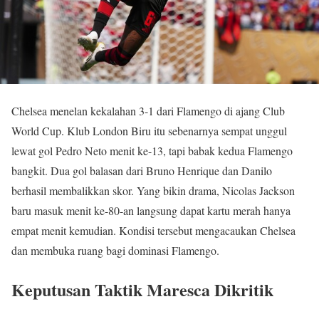
Chelsea menelan kekalahan 3-1 dari Flamengo di ajang Club
World Cup. Klub London Biru itu sebenarnya sempat unggul
lewat gol Pedro Neto menit ke-13, tapi babak kedua Flamengo
bangkit. Dua gol balasan dari Bruno Henrique dan Danilo
berhasil membalikkan skor. Yang bikin drama, Nicolas Jackson
baru masuk menit ke-80-an langsung dapat kartu merah hanya
empat menit kemudian. Kondisi tersebut mengacaukan Chelsea
dan membuka ruang bagi dominasi Flamengo.
Keputusan Taktik Maresca Dikritik