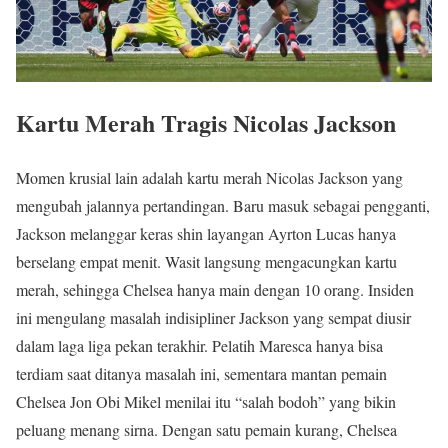
Kartu Merah Tragis Nicolas Jackson
Momen krusial lain adalah kartu merah Nicolas Jackson yang
mengubah jalannya pertandingan. Baru masuk sebagai pengganti,
Jackson melanggar keras shin layangan Ayrton Lucas hanya
berselang empat menit. Wasit langsung mengacungkan kartu
merah, sehingga Chelsea hanya main dengan 10 orang. Insiden
ini mengulang masalah indisipliner Jackson yang sempat diusir
dalam laga liga pekan terakhir. Pelatih Maresca hanya bisa
terdiam saat ditanya masalah ini, sementara mantan pemain
Chelsea Jon Obi Mikel menilai itu “salah bodoh” yang bikin
peluang menang sirna. Dengan satu pemain kurang, Chelsea