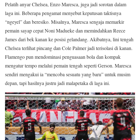
Pelatih anyar Chelsea, Enzo Maresca, juga jadi sorotan dalam
laga ini. Beberapa pengamat menyebut keputusan taktisnya
“ngeyel” dan beresiko. Misalnya, Maresca sengaja memarkir
pemain sayap cepat Noni Madueke dan memindahkan Reece
James dari bek kanan ke posisi gelandang. Akibatnya, lini tengah
Chelsea terlihat pincang dan Cole Palmer jadi terisolasi di kanan.
Flamengo pun mendominasi penguasaan bola dan kompak
mengatur tempo melalui pemain tengah seperti Gerson. Maresca
sendiri mengakui ia “mencoba sesuatu yang baru” untuk musim
depan, tapi hasilnya justru jadi malapetaka di laga ini.