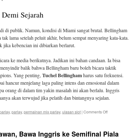
 Demi Sejarah
adi di publik. Namun, kondisi di Miami sangat brutal. Bellingham
ara tak lama setelah peluit akhir, belum sempat menyaring kata-kata.
jika kebencian ini dibiarkan berlarut.
icara ke media berikutnya. Jadikan ini bahan candaan. Ia bisa
 menyindir balik bahwa Bellingham baru boleh bicara taktik
Tuchel Bellingham
mpions. Yang penting,
harus satu frekuensi.
ai hancur menjelang laga paling intens dan emosional dalam
pa orang di dalam tim yakin masalah ini akan berlalu. Inggris
anya akan terwujud jika pelatih dan bintangnya sejalan.
on
parlay
,
parlay
,
permainan mix parlay
,
ulasan slot
|
Comments Off
Meredakan
Ketegangan
Tuchel
wan, Bawa Inggris ke Semifinal Piala
Bellingham
Demi