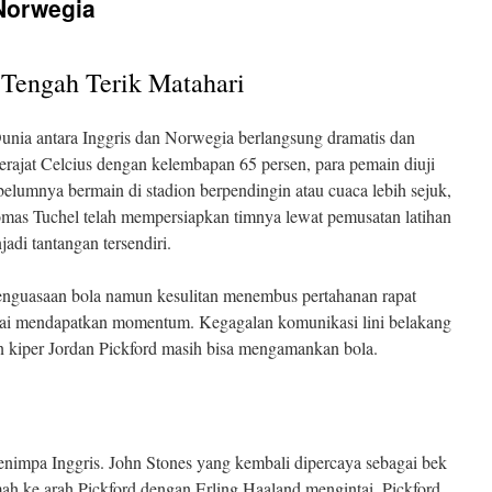
Norwegia
Sejarah
Inggris
 Tengah Terik Matahari
Dunia antara Inggris dan Norwegia berlangsung dramatis dan
rajat Celcius dengan kelembapan 65 persen, para pemain diuji
belumnya bermain di stadion berpendingin atau cuaca lebih sejuk,
homas Tuchel telah mempersiapkan timnya lewat pemusatan latihan
njadi tantangan tersendiri.
enguasaan bola namun kesulitan menembus pertahanan rapat
ai mendapatkan momentum. Kegagalan komunikasi lini belakang
mun kiper Jordan Pickford masih bisa mengamankan bola.
enimpa Inggris. John Stones yang kembali dipercaya sebagai bek
ah ke arah Pickford dengan Erling Haaland mengintai. Pickford