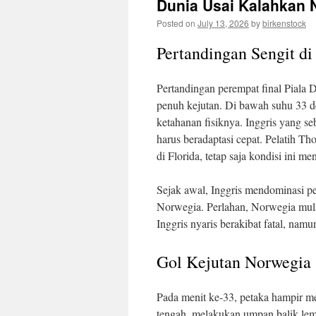
Dunia Usai Kalahkan 
Posted on
July 13, 2026
by
birkenstock
Pertandingan Sengit di
Pertandingan perempat final Piala 
penuh kejutan. Di bawah suhu 33 de
ketahanan fisiknya. Inggris yang se
harus beradaptasi cepat. Pelatih T
di Florida, tetap saja kondisi ini me
Sejak awal, Inggris mendominasi p
Norwegia. Perlahan, Norwegia mul
Inggris nyaris berakibat fatal, na
Gol Kejutan Norwegia
Pada menit ke-33, petaka hampir m
tengah, melakukan umpan balik lem