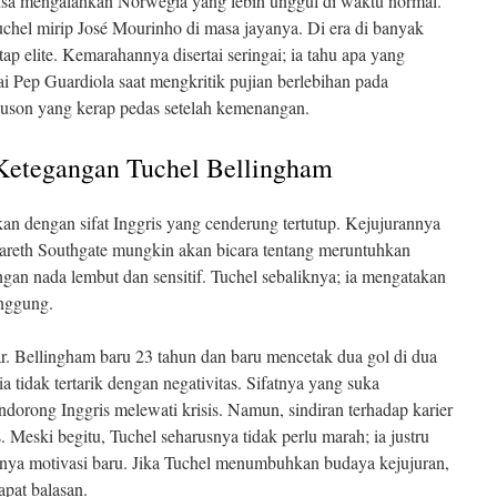
isa mengalahkan Norwegia yang lebih unggul di waktu normal.
chel mirip José Mourinho di masa jayanya. Di era di banyak
etap elite. Kemarahannya disertai seringai; ia tahu apa yang
ai Pep Guardiola saat mengkritik pujian berlebihan pada
guson yang kerap pedas setelah kemenangan.
Ketegangan Tuchel Bellingham
kan dengan sifat Inggris yang cenderung tertutup. Kejujurannya
 Gareth Southgate mungkin akan bicara tentang meruntuhkan
an nada lembut dan sensitif. Tuchel sebaliknya; ia mengatakan
inggung.
sar. Bellingham baru 23 tahun dan baru mencetak dua gol di dua
a tidak tertarik dengan negativitas. Sifatnya yang suka
orong Inggris melewati krisis. Namun, sindiran terhadap karier
. Meski begitu, Tuchel seharusnya tidak perlu marah; ia justru
nya motivasi baru. Jika Tuchel menumbuhkan budaya kejujuran,
apat balasan.