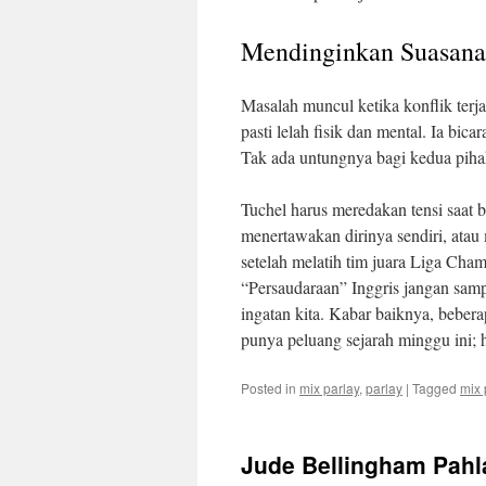
Mendinginkan Suasana
Masalah muncul ketika konflik terj
pasti lelah fisik dan mental. Ia bic
Tak ada untungnya bagi kedua pihak 
Tuchel harus meredakan tensi saat b
menertawakan dirinya sendiri, atau
setelah melatih tim juara Liga Cha
“Persaudaraan” Inggris jangan samp
ingatan kita. Kabar baiknya, bebera
punya peluang sejarah minggu ini; h
Posted in
mix parlay
,
parlay
|
Tagged
mix 
Jude Bellingham Pahla