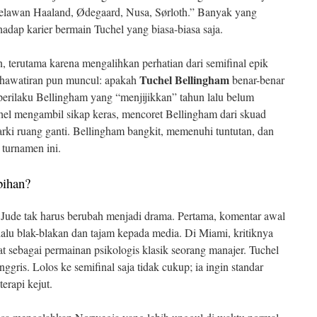
 melawan Haaland, Ødegaard, Nusa, Sørloth.” Banyak yang
rhadap karier bermain Tuchel yang biasa-biasa saja.
, terutama karena mengalihkan perhatian dari semifinal epik
Tuchel Bellingham
khawatiran pun muncul: apakah
benar-benar
perilaku Bellingham yang “menjijikkan” tahun lalu belum
hel mengambil sikap keras, mencoret Bellingham dari skuad
arki ruang ganti. Bellingham bangkit, memenuhi tuntutan, dan
 turnamen ini.
bihan?
 Jude tak harus berubah menjadi drama. Pertama, komentar awal
lalu blak-blakan dan tajam kepada media. Di Miami, kritiknya
hat sebagai permainan psikologis klasik seorang manajer. Tuchel
ggris. Lolos ke semifinal saja tidak cukup; ia ingin standar
erapi kejut.