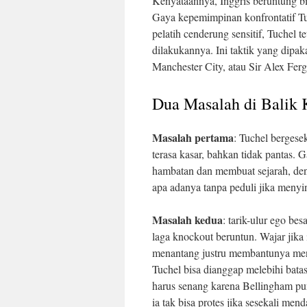
Kenyataannya, Inggris beruntung b
Gaya kepemimpinan konfrontatif Tu
pelatih cenderung sensitif, Tuchel t
dilakukannya. Ini taktik yang dipak
Manchester City, atau Sir Alex Fer
Dua Masalah di Balik 
Masalah pertama
: Tuchel bergese
terasa kasar, bahkan tidak pantas.
hambatan dan membuat sejarah, deng
apa adanya tanpa peduli jika meny
Masalah kedua
: tarik-ulur ego be
laga knockout beruntun. Wajar jika i
menantang justru membantunya mend
Tuchel bisa dianggap melebihi batas
harus senang karena Bellingham pu
ia tak bisa protes jika sesekali mend