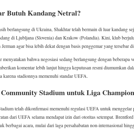
r Butuh Kandang Netral?
sih berlangsung di Ukraina, Shakhtar telah bermain di luar kandang se
dang di Ljubljana (Slovenia) dan Krakow (Polandia). Kini, klub berjul
n Jerman agar bisa lebih dekat dengan basis penggemar yang tersebar d
r menyatakan bahwa negosiasi sedang berlangsung dengan beberapa ve
erikan komentar lebih lanjut hingga keputusan resmi diumumkan dal
ama karena stadionnya memenuhi standar UEFA.
 Community Stadium untuk Liga Champion
adium telah dikonfirmasi memenuhi regulasi UEFA untuk menggelar 
tan dari UEFA selama mendapat izin dari otoritas setempat. Brentford 
 berbagai acara, mulai dari laga persahabatan non-internasional hingg