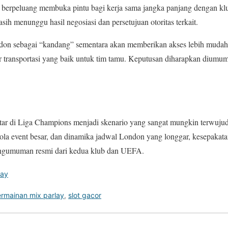
ga berpeluang membuka pintu bagi kerja sama jangka panjang dengan kl
sih menunggu hasil negosiasi dan persetujuan otoritas terkait.
don sebagai “kandang” sementara akan memberikan akses lebih mudah 
tur transportasi yang baik untuk tim tamu. Keputusan diharapkan dium
tar di Liga Champions menjadi skenario yang sangat mungkin terwuju
ola event besar, dan dinamika jadwal London yang longgar, kesepakat
engumuman resmi dari kedua klub dan UEFA.
lay
rmainan mix parlay
,
slot gacor