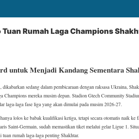
o Tuan Rumah Laga Champions Shakh
ford untuk Menjadi Kandang Sementara Sha
rd, dikabarkan sedang dalam pembicaraan dengan raksasa Ukraina, Shak
iga Champions mereka musim depan. Stadion Gtech Community Stadiu
ar laga-laga fase liga yang akan dimulai pada musim 2026-27.
anya lolos ke babak kualifikasi ketiga, tetapi secara otomatis naik ke fa
ris Saint-Germain, sudah memastikan tiket melalui gelar Ligue 1. Sit
i tuan rumah laga-laga penting Shakhtar.