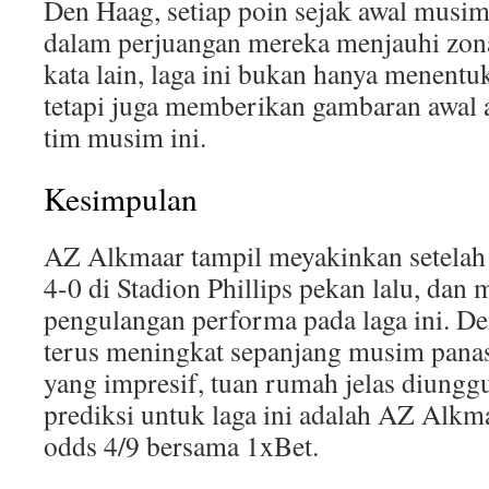
Den Haag, setiap poin sejak awal musim
dalam perjuangan mereka menjauhi zon
kata lain, laga ini bukan hanya menentu
tetapi juga memberikan gambaran awal 
tim musim ini.
Kesimpulan
AZ Alkmaar tampil meyakinkan setela
4-0 di Stadion Phillips pekan lalu, dan
pengulangan performa pada laga ini. D
terus meningkat sepanjang musim panas
yang impresif, tuan rumah jelas diung
prediksi untuk laga ini adalah AZ Alk
odds 4/9 bersama 1xBet.