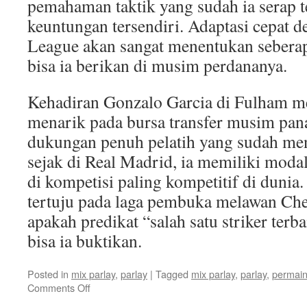
pemahaman taktik yang sudah ia serap 
keuntungan tersendiri. Adaptasi cepat 
League akan sangat menentukan sebera
bisa ia berikan di musim perdananya.
Kehadiran Gonzalo Garcia di Fulham men
menarik pada bursa transfer musim pan
dukungan penuh pelatih yang sudah men
sejak di Real Madrid, ia memiliki modal
di kompetisi paling kompetitif di dunia
tertuju pada laga pembuka melawan Che
apakah predikat “salah satu striker terb
bisa ia buktikan.
Posted in
mix parlay
,
parlay
|
Tagged
mix parlay
,
parlay
,
permain
on
Comments Off
Arbeloa