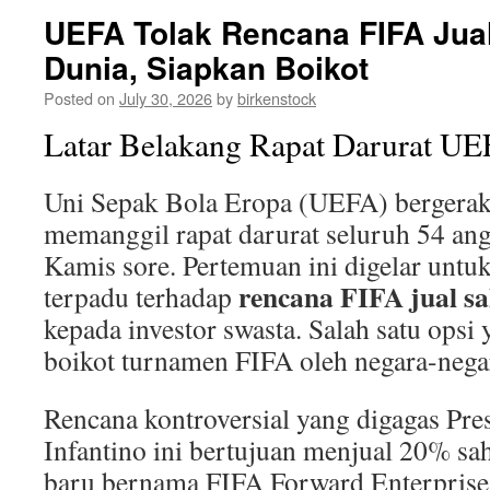
Villarreal
UEFA Tolak Rencana FIFA Jua
Setelah
Dunia, Siapkan Boikot
11
Tahun
Posted on
July 30, 2026
by
birkenstock
di
Leipzig
Latar Belakang Rapat Darurat U
Uni Sepak Bola Eropa (UEFA) bergerak
memanggil rapat darurat seluruh 54 ang
Kamis sore. Pertemuan ini digelar unt
rencana FIFA jual s
terpadu terhadap
kepada investor swasta. Salah satu opsi
boikot turnamen FIFA oleh negara-nega
Rencana kontroversial yang digagas Pre
Infantino ini bertujuan menjual 20% sa
baru bernama FIFA Forward Enterprise