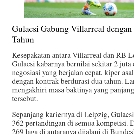
Gulacsi Gabung Villarreal dengan
Tahun
Kesepakatan antara Villarreal dan RB Le
Gulacsi kabarnya bernilai sekitar 2 juta
negosiasi yang berjalan cepat, kiper asa
dengan kontrak berdurasi dua tahun. La
mengakhiri masa baktinya yang panjang
tersebut.
Sepanjang kariernya di Leipzig, Gulacsi
362 pertandingan di semua kompetisi. D
269 laga di antaranya dijalani di Bundes