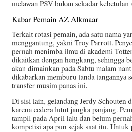
melawan PSV bukan sekadar kebetulan 
Kabar Pemain AZ Alkmaar
Terkait rotasi pemain, ada satu nama y
menggantung, yakni Troy Parrott. Peny
pernah menimba ilmu di akademi Totten
dikaitkan dengan hengkang, sehingga be
akan dimainkan pada Sabtu malam nant
dikabarkan memburu tanda tangannya s
transfer musim panas ini.
Di sisi lain, gelandang Jerdy Schouten d
karena cedera lutut jangka panjang. Pem
tampil pada April lalu dan belum pern
kompetisi apa pun sejak saat itu. Untuk