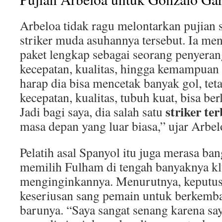
Arbeloa tidak ragu melontarkan pujian s
striker muda asuhannya tersebut. Ia men
paket lengkap sebagai seorang penyeran
kecepatan, kualitas, hingga kemampuan
harap dia bisa mencetak banyak gol, teta
kecepatan, kualitas, tubuh kuat, bisa ber
striker te
Jadi bagi saya, dia salah satu
masa depan yang luar biasa,” ujar Arbel
Pelatih asal Spanyol itu juga merasa ba
memilih Fulham di tengah banyaknya k
menginginkannya. Menurutnya, keputu
keseriusan sang pemain untuk berkemb
barunya. “Saya sangat senang karena sa