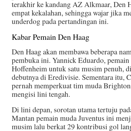
terakhir ke kandang AZ Alkmaar, Den H
empat kekalahan, sehingga wajar jika m
underdog pada pertandingan ini.
Kabar Pemain Den Haag
Den Haag akan membawa beberapa nama
pembuka ini. Yannick Eduardo, pemain 
Hoffenheim untuk satu musim penuh, di
debutnya di Eredivisie. Sementara itu,
pernah memperkuat tim muda Brighton,
mengisi lini tengah.
Di lini depan, sorotan utama tertuju pa
Mantan pemain muda Juventus ini menj
musim lalu berkat 29 kontribusi gol la