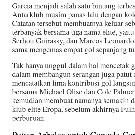
Garcia menjadi salah satu bintang terbe
Antarklub musim panas lalu dengan kol
Catatan tersebut membuatnya keluar seb
terbanyak bersama tiga nama elite, yait
Serhou Guirassy, dan Marcos Leonardo
sama mengemas empat gol sepanjang tu
Tak hanya unggul dalam hal mencetak go
dalam membangun serangan juga patut di
mencatatkan lima kontribusi gol langsun
bersama Michael Olise dan Cole Palmer.
kemudian membuat namanya semakin di
klub elite Eropa, sebelum akhirnya F
perburuan.
Pujian Arbeloa untuk Gonzalo Gar