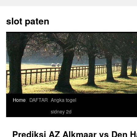
Skip
to
slot paten
content
Home
DAFTAR
Angka togel
sidney 2d
Prediksi AZ Alkmaar vs Den 