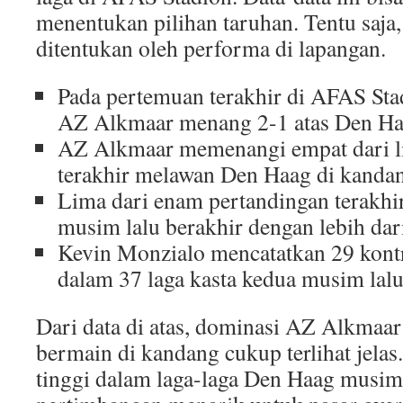
menentukan pilihan taruhan. Tentu saja, 
ditentukan oleh performa di lapangan.
Pada pertemuan terakhir di AFAS Sta
AZ Alkmaar menang 2-1 atas Den Ha
AZ Alkmaar memenangi empat dari li
terakhir melawan Den Haag di kanda
Lima dari enam pertandingan terakh
musim lalu berakhir dengan lebih dari
Kevin Monzialo mencatatkan 29 kontr
dalam 37 laga kasta kedua musim lalu
Dari data di atas, dominasi AZ Alkmaar
bermain di kandang cukup terlihat jelas
tinggi dalam laga-laga Den Haag musim 